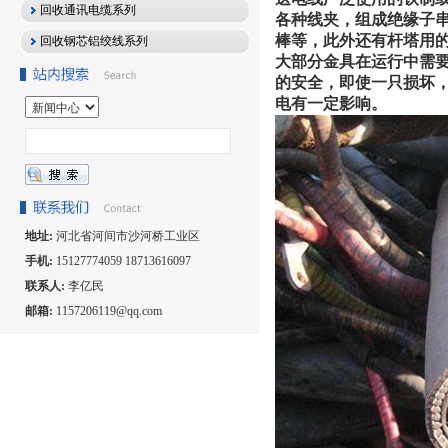
回收通讯电缆系列
各种线夹，组成绝缘子
棒等，此外还有杆塔用
回收钢芯铝绞线系列
大部分金具在运行中需
的安全，即使一只损坏
电有一定影响。
地址:
河北省河间市沙河桥工业区
手机:
15127774059 18713616097
联系人:
李亿民
邮箱:
1157206119@qq.com